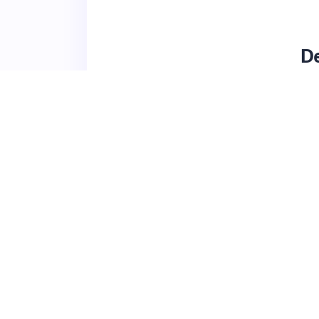
De
▸
Mapping Hub