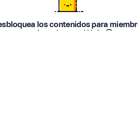
sbloquea los contenidos para miemb
registrados en el Hub. 😎
Inicia Sesión ▸
Registrarme gratis
▸