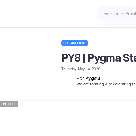
CRECIMIENTO
PY8 | Pygma St
Thursday, May 14, 2026
Por
Pygma
We are forming & accelerating th
📷
LFH