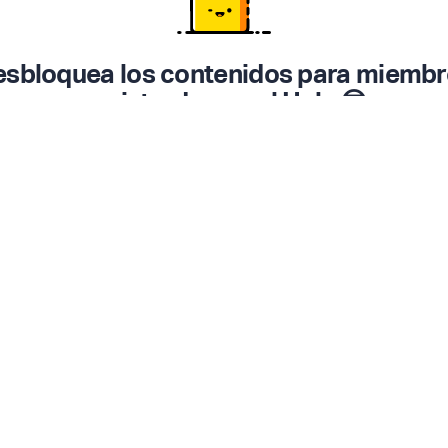
sbloquea los contenidos para miemb
registrados en el Hub. 😎
Inicia Sesión ▸
Registrarme gratis
▸