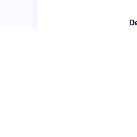
De
▸
Mapping Hub