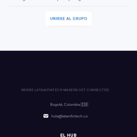
UNIRSE AL GRUPO
WHERE LATAM FINTECH MAKERS GET CONNECTED.
Bogotá, Colombia
🇨🇴
hola@latamfintech.co
EL HUB