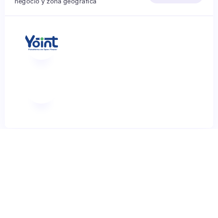
negocio y zona geográfica
▸
Tendencia en búsqueda
Según Google Trends