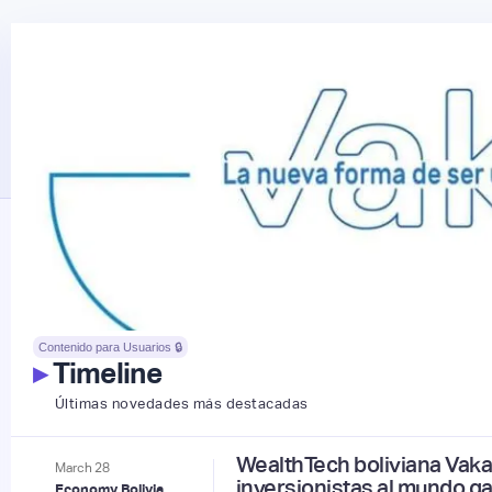
Contenido para Usuarios 🔒
▸
Timeline
Últimas novedades más destacadas
WealthTech boliviana Vaka
March
28
inversionistas al mundo g
Economy Bolivia