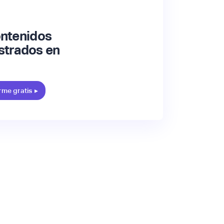
ontenidos
strados en
rme gratis
▸