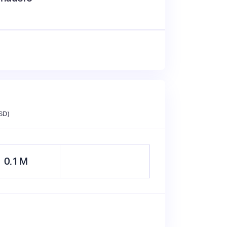
SD)
0.1
M