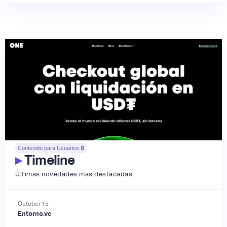
Contenido para Usuarios 🔒
▸
Timeline
Últimas novedades más destacadas
October
15
Entorno.vc