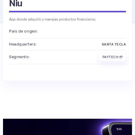
Niu
App donde adquirís y manejas productos financieros.
País de origen:
Headquarters:
SANTA TECLA
Segmento:
PAYTECH 💳