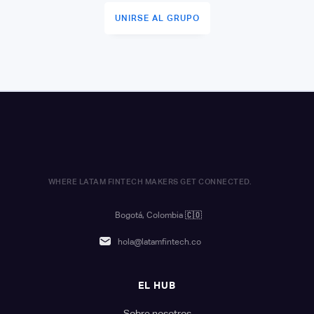
UNIRSE AL GRUPO
WHERE LATAM FINTECH MAKERS GET CONNECTED.
Bogotá, Colombia
🇨🇴
hola@latamfintech.co
EL HUB
Sobre nosotros