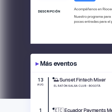
Acompáñanos en Riocent
DESCRIPCIÓN
Nuestro programa para s
pocas entradas para el 
▸
Más eventos
13
🌅 Sunset Fintech Mixer
AUG
EL RATÓN SALSA CLUB - BOGOTÁ
1
🇪🇨 Ecuador Payments M