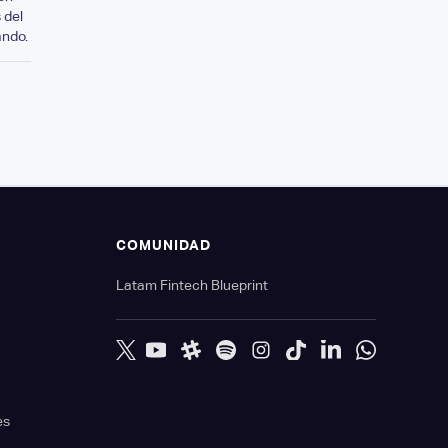
 del
ando.
S
COMUNIDAD
Latam Fintech Blueprint
es