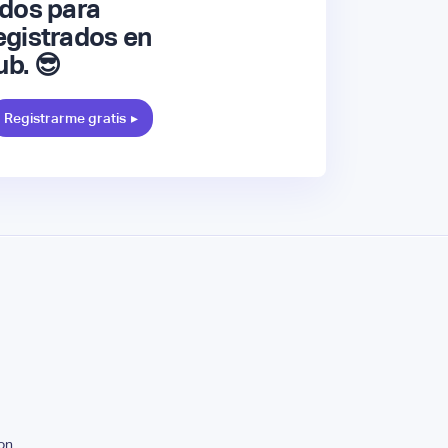
dos para
gistrados en
ub. 😎
Registrarme gratis
▸
on