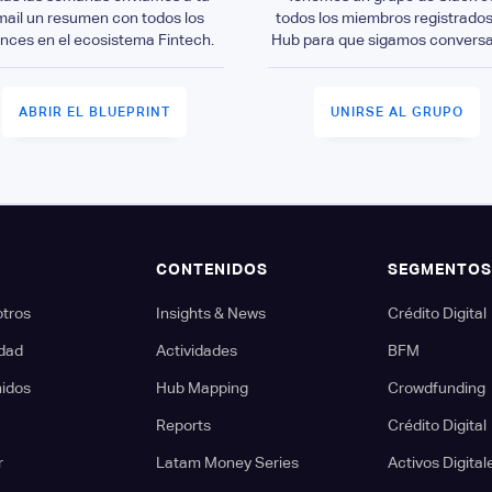
mail un resumen con todos los
todos los miembros registrados
nces en el ecosistema Fintech.
Hub para que sigamos convers
ABRIR EL BLUEPRINT
UNIRSE AL GRUPO
CONTENIDOS
SEGMENTO
otros
Insights & News
Crédito Digital
dad
Actividades
BFM
nidos
Hub Mapping
Crowdfunding
Reports
Crédito Digital
r
Latam Money Series
Activos Digital