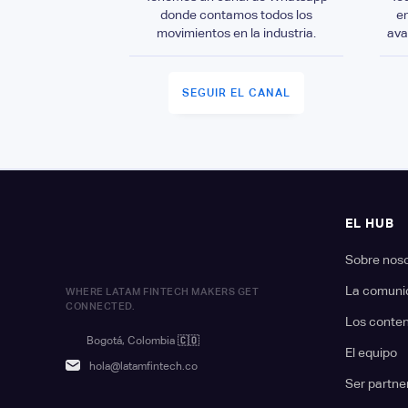
donde contamos todos los
e
movimientos en la industria.
ava
SEGUIR EL CANAL
EL HUB
Sobre nos
La comuni
WHERE LATAM FINTECH MAKERS GET
CONNECTED.
Los conte
Bogotá, Colombia
🇨🇴
El equipo
hola@latamfintech.co
Ser partne