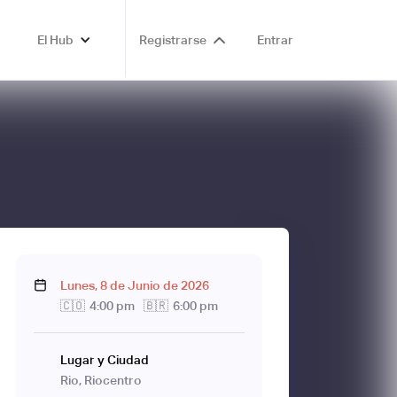
El Hub
Registrarse
Entrar
Lunes
,
8
de
Junio
de
2026
🇨🇴
4:00 pm
🇧🇷
6:00 pm
Lugar y Ciudad
Rio, Riocentro