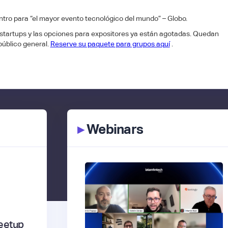
ro para “el mayor evento tecnológico del mundo” – Globo.
tartups y las opciones para expositores ya están agotadas. Quedan
público general.
Reserve su paquete para grupos aquí
.
▸
Webinars
eetup