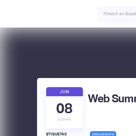
JUN
Web Summ
08
Lunes
ETIQUETAS
CRECIMIENTO