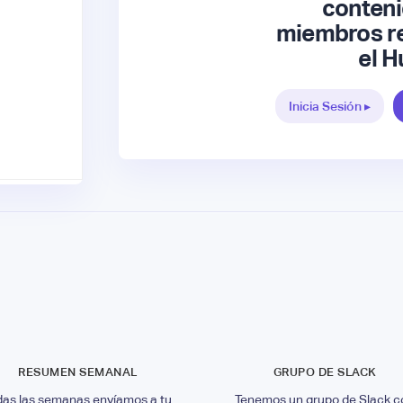
conteni
miembros re
el H
Inicia Sesión ▸
RESUMEN SEMANAL
GRUPO DE SLACK
das las semanas envíamos a tu
Tenemos un grupo de Slack c