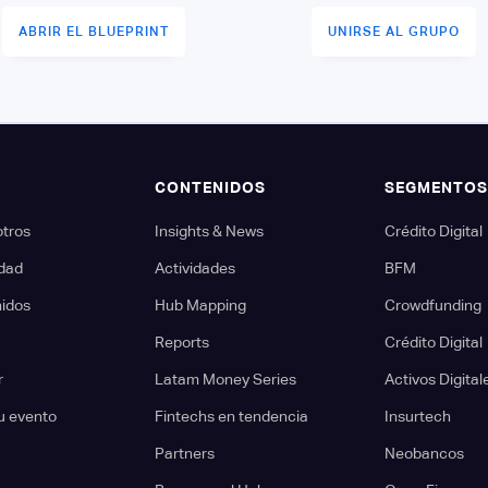
ABRIR EL BLUEPRINT
UNIRSE AL GRUPO
CONTENIDOS
SEGMENTO
otros
Insights & News
Crédito Digital
dad
Actividades
BFM
nidos
Hub Mapping
Crowdfunding
Reports
Crédito Digital
r
Latam Money Series
Activos Digital
u evento
Fintechs en tendencia
Insurtech
Partners
Neobancos