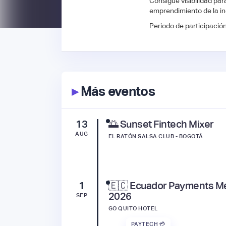
Consigue visibilidad par
emprendimiento de la in
Periodo de participación:
▸
Más eventos
13
🌅 Sunset Fintech Mixer
AUG
EL RATÓN SALSA CLUB - BOGOTÁ
1
🇪🇨 Ecuador Payments M
2026
SEP
GO QUITO HOTEL
PAYTECH 💳