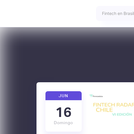
JUN
16
Domingo