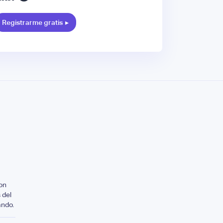
Registrarme gratis
▸
on
 del
ando.