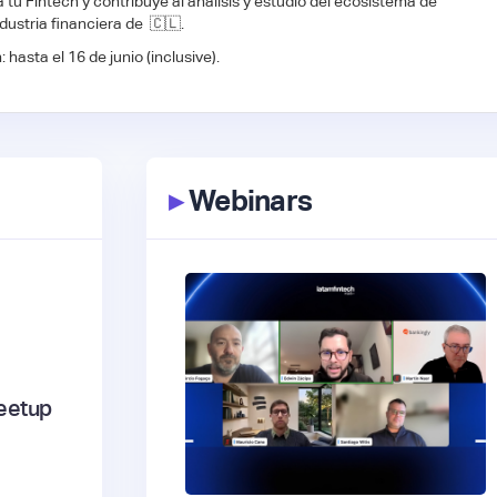
a tu Fintech y contribuye al análisis y estudio del ecosistema de
dustria financiera de 🇨🇱.
 hasta el 16 de junio (inclusive).
▸
Webinars
eetup