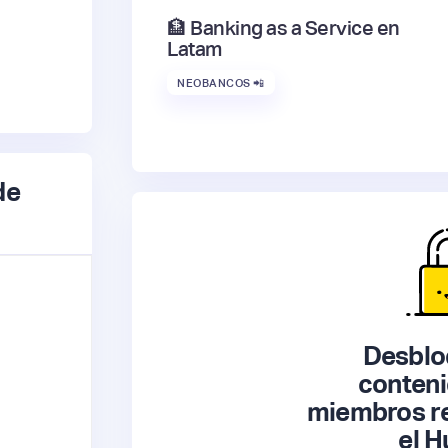
🏦 Banking as a Service en
Latam
NEOBANCOS 📲
de
Desblo
conteni
miembros re
el H