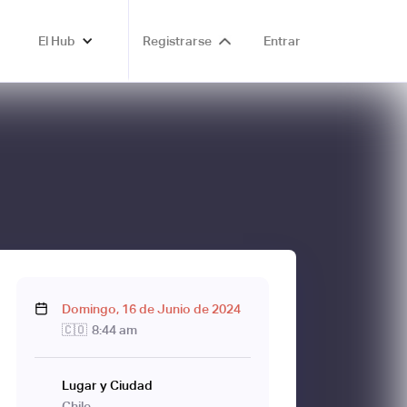
El Hub
Registrarse
Entrar
Domingo
,
16
de
Junio
de
2024
🇨🇴
8:44 am
Lugar y Ciudad
Chile