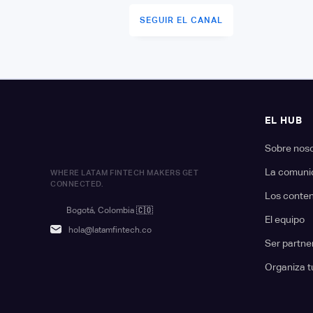
SEGUIR EL CANAL
EL HUB
Sobre nos
La comuni
WHERE LATAM FINTECH MAKERS GET
CONNECTED.
Los conte
Bogotá, Colombia
🇨🇴
El equipo
hola@latamfintech.co
Ser partne
Organiza t