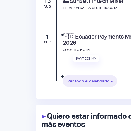
13
🌅 Sunset Fintech Mixer
AUG
EL RATÓN SALSA CLUB - BOGOTÁ
1
🇪🇨 Ecuador Payments M
2026
SEP
GO QUITO HOTEL
PAYTECH 💳
Ver todo el calendario ▸
▸
Quiero estar informado 
más eventos