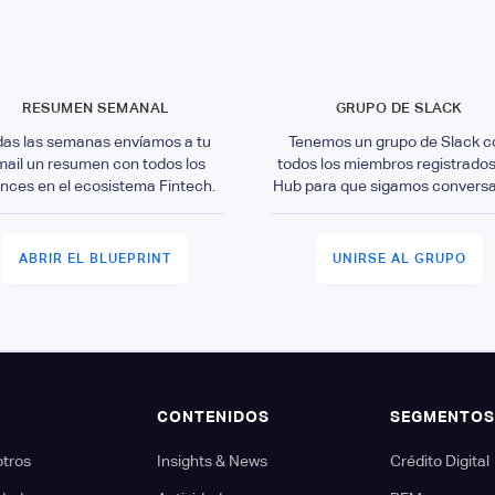
RESUMEN SEMANAL
GRUPO DE SLACK
das las semanas envíamos a tu
Tenemos un grupo de Slack c
mail un resumen con todos los
todos los miembros registrados
nces en el ecosistema Fintech.
Hub para que sigamos convers
ABRIR EL BLUEPRINT
UNIRSE AL GRUPO
CONTENIDOS
SEGMENTO
otros
Insights & News
Crédito Digital