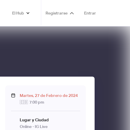
El Hub
Registrarse
Entrar
Martes
,
27
de
Febrero
de
2024
🇨🇴
7:00 pm
Lugar y Ciudad
Online - IG Live