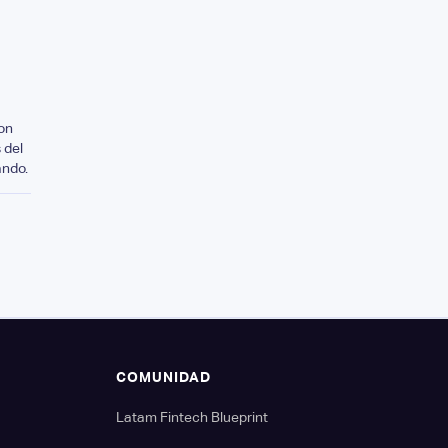
on
 del
ando.
S
COMUNIDAD
Latam Fintech Blueprint