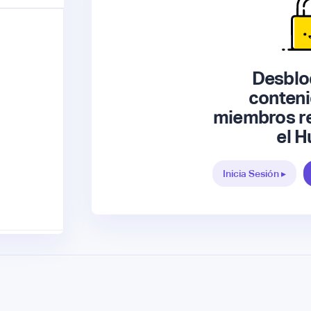
Desblo
conteni
miembros re
el H
Inicia Sesión ▸