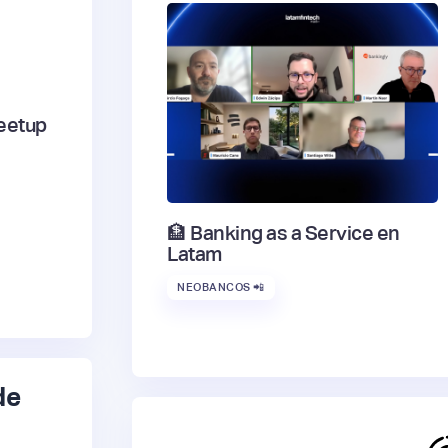
eetup
🏦 Banking as a Service en
Latam
NEOBANCOS 📲
de