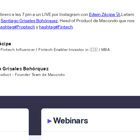
brero a las 7 pm a un LIVE por Instagram con
Edwin Zácipa 🚀
,Latam
y
Santiago Grisales Bohórquez
, Head of Product de Macondo que nos
hashtag#Proptech
y
hashtag#Fintech
.
ácipa
Fintech Influencer / Fintech Enabler-Investor in 🇨🇴 / MBA
o Grisales Bohórquez
roduct - Founder Team de Macondo
▸
Webinars