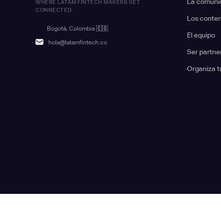
La comuni
WHERE LATAM FINTECH MAKERS GET
CONNECTED.
Los conte
Bogotá, Colombia
🇨🇴
El equipo
hola@latamfintech.co
Ser partne
Organiza t