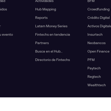
dad
Actividades
BFM
nidos
Hub Mapping
Crowdfunding
Reports
Crédito Digital
r
Latam Money Series
Activos Digital
u evento
Fintechs en tendencia
Insurtech
Partners
Neobancos
Busca en el Hub...
Open Finance
Directorio de Fintechs
PFM
Paytech
Regtech
Wealthtech