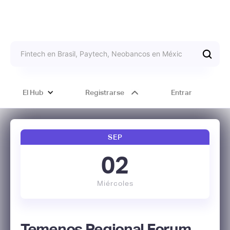
El Hub
Registrarse
Entrar
SEP
02
Miércoles
Temenos Regional Forum