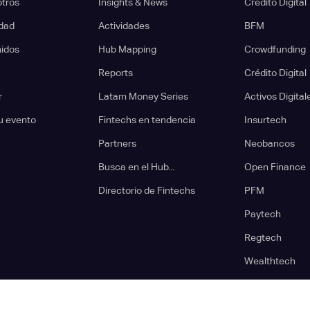
otros
Insights & News
Crédito Digital
dad
Actividades
BFM
nidos
Hub Mapping
Crowdfunding
Reports
Crédito Digital
r
Latam Money Series
Activos Digital
u evento
Fintechs en tendencia
Insurtech
Partners
Neobancos
Busca en el Hub...
Open Finance
Directorio de Fintechs
PFM
Paytech
Regtech
Wealthtech