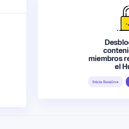
Desblo
conteni
miembros re
el H
Inicia Sesión ▸