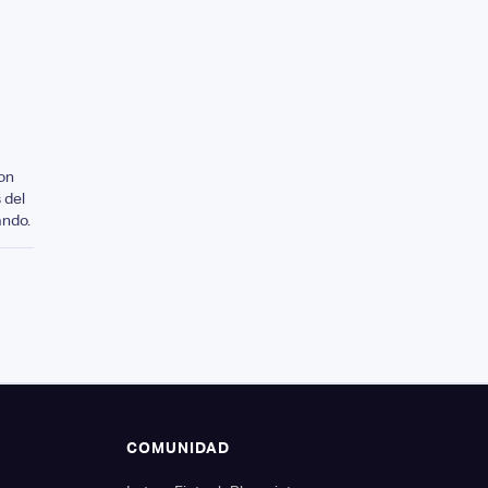
on
 del
ando.
S
COMUNIDAD