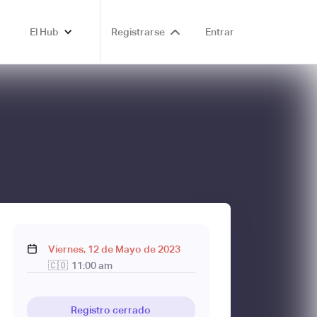
El Hub
Registrarse
Entrar
Viernes
,
12
de
Mayo
de
2023
🇨🇴
11:00 am
Registro cerrado