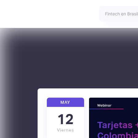
MAY
12
Viernes