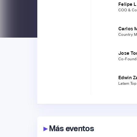
Felipe L
COO & Co
Carlos 
Country M
Jose To
Co-Founde
Edwin Z
Latam Top 
▸
Más eventos