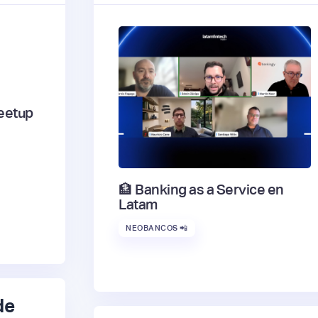
eetup
🏦 Banking as a Service en
Latam
NEOBANCOS 📲
de