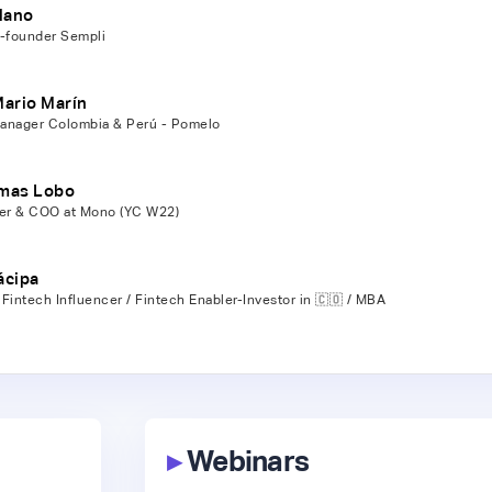
lano
-founder Sempli
Mario Marín
anager Colombia & Perú - Pomelo
mas Lobo
r & COO at Mono (YC W22)
ácipa
Fintech Influencer / Fintech Enabler-Investor in 🇨🇴 / MBA
▸
Webinars