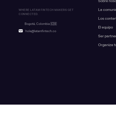
Sobre nos
La comuni
WHERE LATAM FINTECH MAKERS GET
CONNECTED.
Los conte
Bogotá, Colombia
🇨🇴
El equipo
hola@latamfintech.co
Ser partne
Organiza t