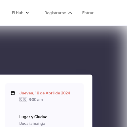
El Hub
Registrarse
Entrar
Jueves
,
18
de
Abril
de
2024
🇨🇴
8:00 am
Lugar y Ciudad
Bucaramanga