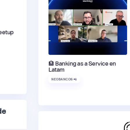
eetup
🏦 Banking as a Service en
Latam
NEOBANCOS 📲
de