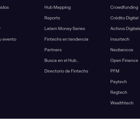
nidos
Hub Mapping
Crowdfunding
Reports
Crédito Digital
r
Latam Money Series
Activos Digital
u evento
Fintechs en tendencia
Insurtech
Partners
Neobancos
Busca en el Hub...
Open Finance
Directorio de Fintechs
PFM
Paytech
Regtech
Wealthtech
 Latam Fintech Hub is a brand owned by
Capital Hub SAS
. Todos los derechos res