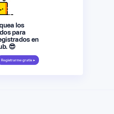
quea los
dos para
gistrados en
ub. 😎
Registrarme gratis
▸