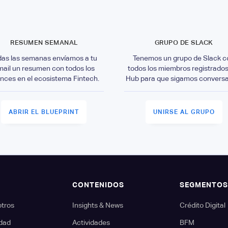
RESUMEN SEMANAL
GRUPO DE SLACK
das las semanas envíamos a tu
Tenemos un grupo de Slack c
mail un resumen con todos los
todos los miembros registrados
nces en el ecosistema Fintech.
Hub para que sigamos convers
ABRIR EL BLUEPRINT
UNIRSE AL GRUPO
CONTENIDOS
SEGMENTO
otros
Insights & News
Crédito Digital
dad
Actividades
BFM