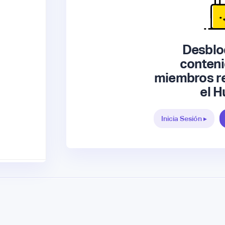
Desblo
conteni
miembros re
el H
Inicia Sesión ▸