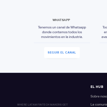
WHATSAPP
Tenemos un canal de Whatsapp
To
donde contamos todos los
e
movimientos en la industria.
ava
SEGUIR EL CANAL
EL HUB
Sobre nos
La comuni
WHERE LATAM FINTECH MAKERS GET