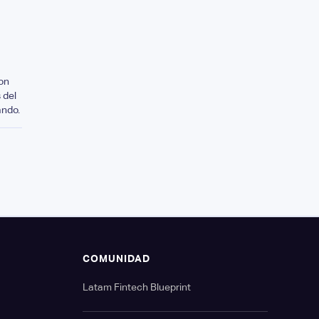
on
 del
ando.
S
COMUNIDAD
Latam Fintech Blueprint