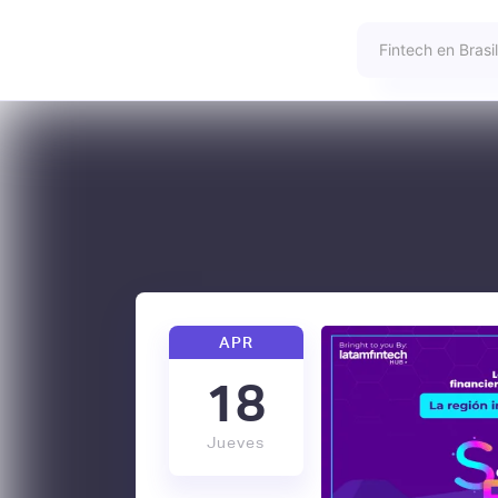
APR
18
Jueves