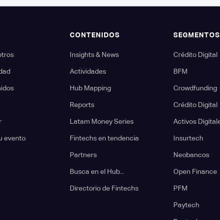
CONTENIDOS
SEGMENTO
otros
Insights & News
Crédito Digital
dad
Actividades
BFM
nidos
Hub Mapping
Crowdfunding
Reports
Crédito Digital
r
Latam Money Series
Activos Digital
u evento
Fintechs en tendencia
Insurtech
Partners
Neobancos
Busca en el Hub...
Open Finance
Directorio de Fintechs
PFM
Paytech