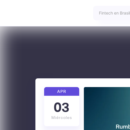
APR
03
Miércoles