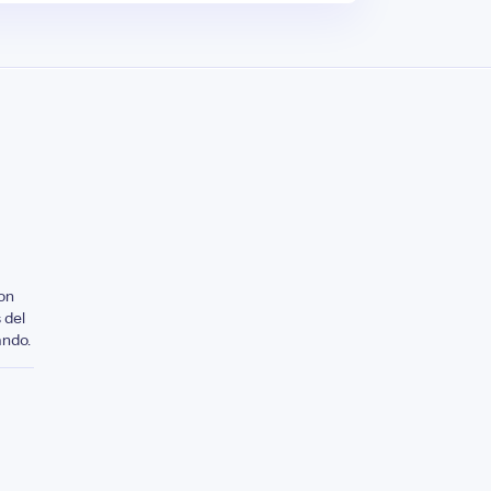
on
 del
ando.