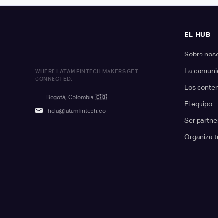
EL HUB
Sobre nos
La comuni
WHERE LATAM FINTECH MAKERS GET
CONNECTED.
Los conte
Bogotá, Colombia
🇨🇴
El equipo
hola@latamfintech.co
Ser partne
Organiza t