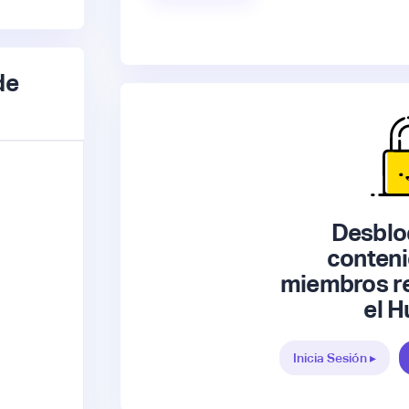
de
Desblo
conteni
miembros re
el H
Inicia Sesión ▸