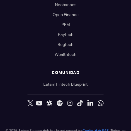
Neobancos
Open Finance
PFM
Paytech
Regtech
Wealthtech
COMUNIDAD
Latam Fintech Blueprint
© 2025. Latam Fintech Hub is a brand owned by
Capital Hub SAS
. Todos los