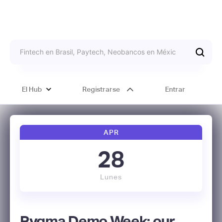
El Hub
Registrarse
Entrar
APR
28
Lunes
Pygma Demo Week: our