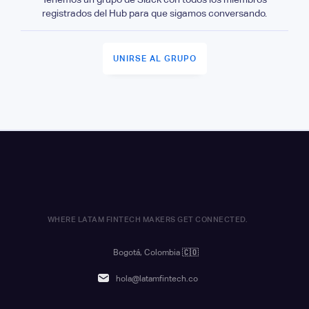
registrados del Hub para que sigamos conversando.
UNIRSE AL GRUPO
WHERE LATAM FINTECH MAKERS GET CONNECTED.
Bogotá, Colombia
🇨🇴
hola@latamfintech.co