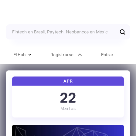
El Hub
Registrarse
Entrar
APR
22
Martes