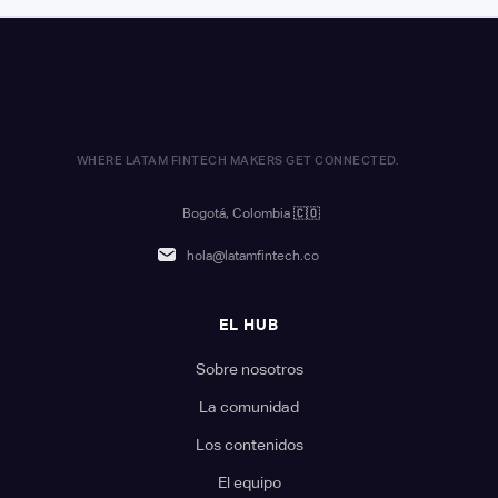
WHERE LATAM FINTECH MAKERS GET CONNECTED.
Bogotá, Colombia
🇨🇴
hola@latamfintech.co
EL HUB
Sobre nosotros
La comunidad
Los contenidos
El equipo