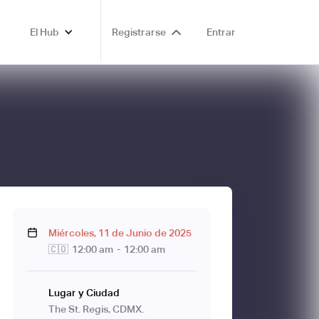
El Hub
Registrarse
Entrar
Miércoles
,
11
de
Junio
de
2025
🇨🇴
12:00 am
-
12:00 am
Lugar y Ciudad
The St. Regis, CDMX.