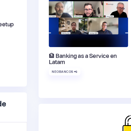
eetup
🏦 Banking as a Service en
Latam
NEOBANCOS 📲
de