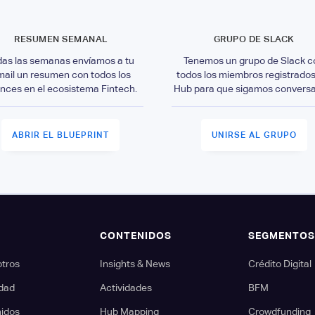
RESUMEN SEMANAL
GRUPO DE SLACK
das las semanas envíamos a tu
Tenemos un grupo de Slack c
mail un resumen con todos los
todos los miembros registrados
nces en el ecosistema Fintech.
Hub para que sigamos convers
ABRIR EL BLUEPRINT
UNIRSE AL GRUPO
CONTENIDOS
SEGMENTO
otros
Insights & News
Crédito Digital
dad
Actividades
BFM
nidos
Hub Mapping
Crowdfunding