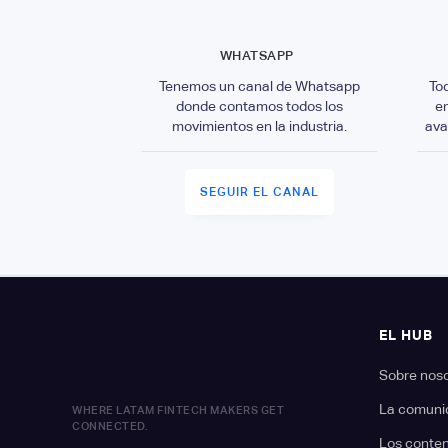
WHATSAPP
Tenemos un canal de Whatsapp
To
donde contamos todos los
e
movimientos en la industria.
ava
SEGUIR EL CANAL
EL HUB
Sobre nos
La comuni
WHERE LATAM FINTECH MAKERS GET
CONNECTED.
Los conte