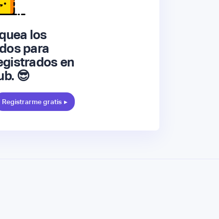
quea los
dos para
gistrados en
ub. 😎
Registrarme gratis
▸