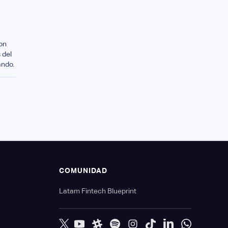
on
 del
ando.
S
COMUNIDAD
Latam Fintech Blueprint