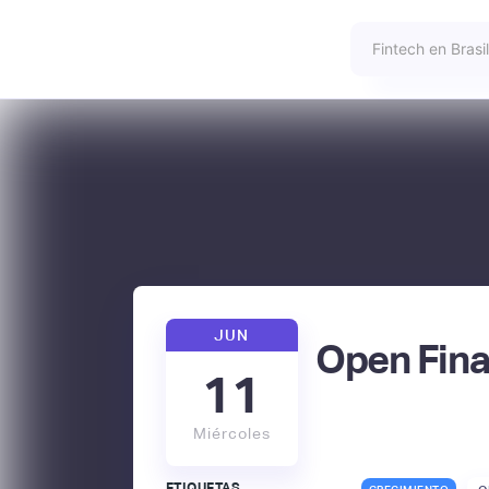
JUN
Open Fin
11
Miércoles
ETIQUETAS