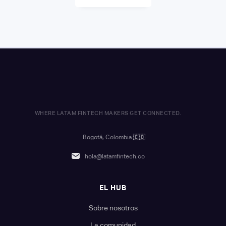
WHERE LATAM FINTECH MAKERS GET CONNECTED.
Bogotá, Colombia
🇨🇴
hola@latamfintech.co
EL HUB
Sobre nosotros
La comunidad