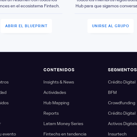
nces en el ecosistema Fintech.
Hub para que sigamos convers
ABRIR EL BLUEPRINT
UNIRSE AL GRUPO
CONTENIDOS
SEGMENTO
otros
Insights & News
Crédito Digital
dad
Actividades
BFM
nidos
Hub Mapping
Crowdfunding
Reports
Crédito Digital
r
Latam Money Series
Activos Digital
u evento
Fintechs en tendencia
Insurtech