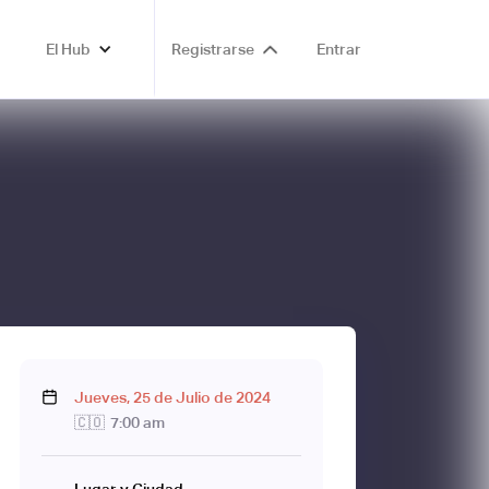
El Hub
Registrarse
Entrar
Jueves
,
25
de
Julio
de
2024
🇨🇴
7:00 am