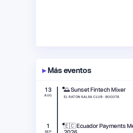
▸
Más eventos
13
🌅 Sunset Fintech Mixer
AUG
EL RATÓN SALSA CLUB - BOGOTÁ
1
🇪🇨 Ecuador Payments M
2026
SEP