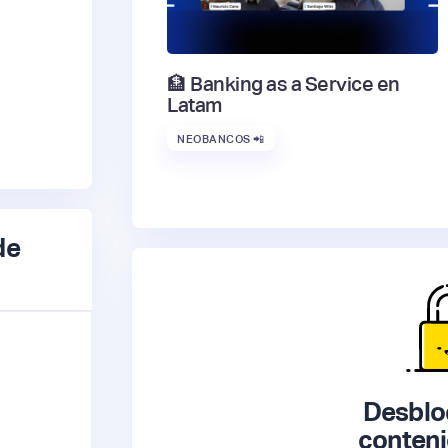
🏦 Banking as a Service en
Latam
NEOBANCOS 📲
de
Desblo
conteni