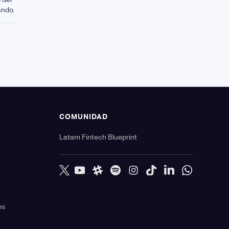
ando.
S
COMUNIDAD
Latam Fintech Blueprint
es