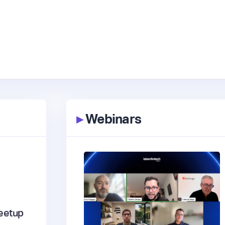
▸
Webinars
eetup