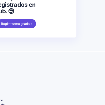
gistrados en
ub. 😎
Registrarme gratis
▸
on
 del