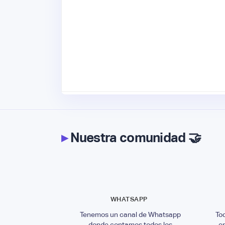
▸
Nuestra comunidad 🤝
WHATSAPP
Tenemos un canal de Whatsapp
To
donde contamos todos los
e