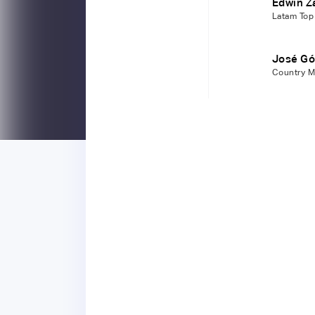
Edwin Z
Latam Top 
José G
Country M