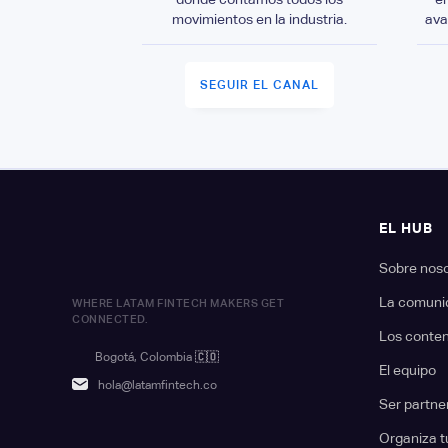
movimientos en la industria.
ava
SEGUIR EL CANAL
EL HUB
Sobre nos
La comuni
WHERE LATAM FINTECH MAKERS GET
CONNECTED.
Los conte
Bogotá, Colombia
🇨🇴
El equipo
hola@latamfintech.co
Ser partne
Organiza t