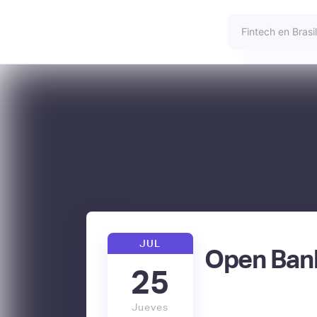
JUL
Open Ban
25
Jueves