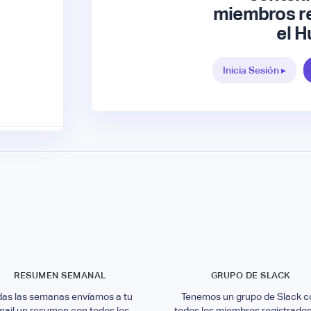
miembros re
el H
Inicia Sesión ▸
RESUMEN SEMANAL
GRUPO DE SLACK
das las semanas envíamos a tu
Tenemos un grupo de Slack c
mail un resumen con todos los
todos los miembros registrados