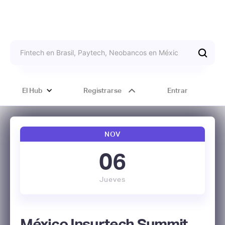
El Hub
Registrarse
Entrar
NOV
06
Jueves
México Insurtech Summit