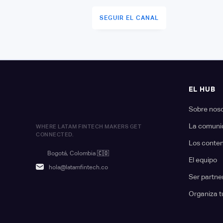
SEGUIR EL CANAL
EL HUB
Sobre nos
La comuni
WHERE LATAM FINTECH MAKERS GET
CONNECTED.
Los conte
Bogotá, Colombia
🇨🇴
El equipo
hola@latamfintech.co
Ser partne
Organiza t