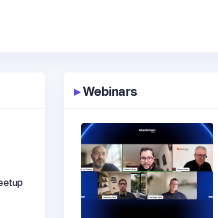
▸
Webinars
eetup