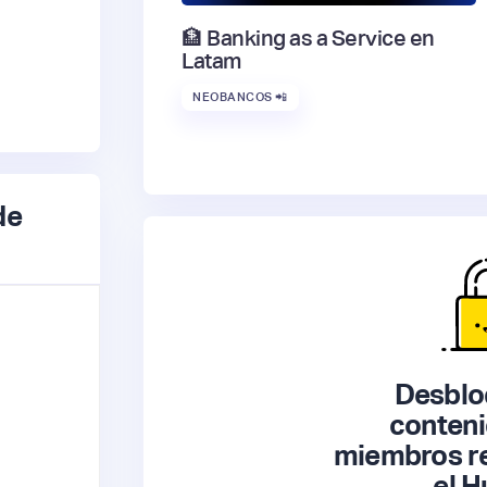
🏦 Banking as a Service en
Latam
NEOBANCOS 📲
de
Desblo
conteni
miembros re
el H