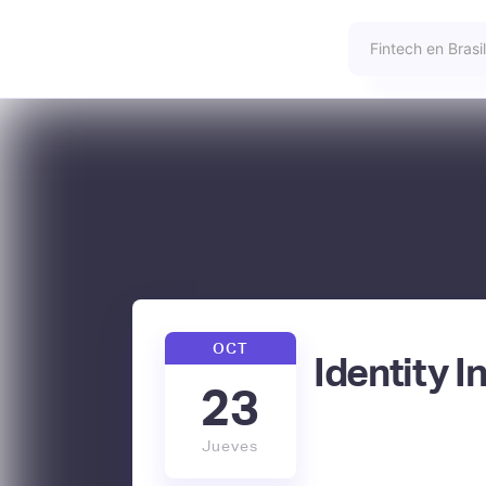
OCT
Identity I
23
Jueves