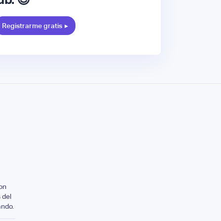
Registrarme gratis
▸
on
 del
ando.