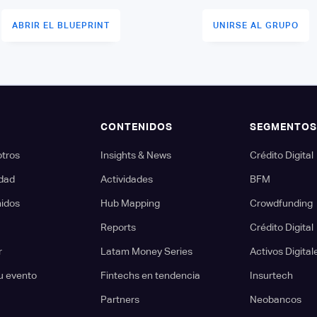
ABRIR EL BLUEPRINT
UNIRSE AL GRUPO
CONTENIDOS
SEGMENTO
otros
Insights & News
Crédito Digital
dad
Actividades
BFM
nidos
Hub Mapping
Crowdfunding
Reports
Crédito Digital
r
Latam Money Series
Activos Digital
u evento
Fintechs en tendencia
Insurtech
Partners
Neobancos