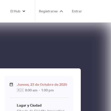
El Hub
Registrarse
Entrar
Jueves
,
23
de
Octubre
de
2025
🇲🇽
8:00 am
-
1:00 pm
Lugar y Ciudad
Círculo de Crédito Innovation