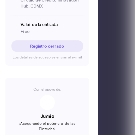
Hub, CDMX
Valor de la entrada
Free
Registro cerrado
Los detalles de acceso se envían al e-mail
Con el apoyo de:
Jumio
¡Asegurando el potencial de las
Fintechs!