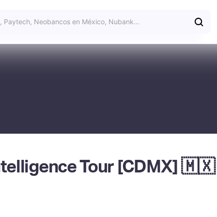
ntelligence Tour [CDMX] 🇲🇽