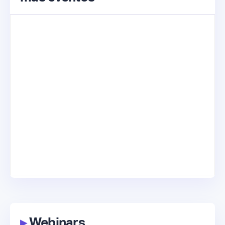
▸
Webinars