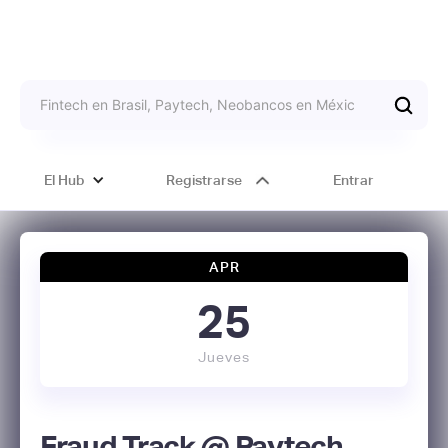
El Hub
Registrarse
Entrar
APR
25
Jueves
Fraud Track @ Paytech