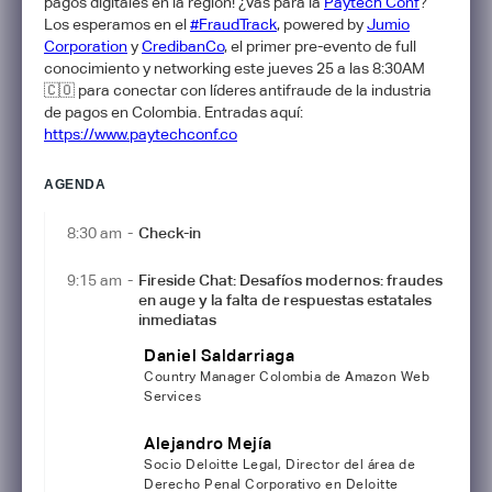
pagos digitales en la región! ¿Vas para la
Paytech Conf
?
Los esperamos en el
#FraudTrack
, powered by
Jumio
Corporation
y
CredibanCo
, el primer pre-evento de full
conocimiento y networking este jueves 25 a las 8:30AM
🇨🇴 para conectar con líderes antifraude de la industria
de pagos en Colombia. Entradas aquí:
https://www.paytechconf.co
AGENDA
8:30 am
-
Check-in
9:15 am
-
Fireside Chat: Desafíos modernos: fraudes
en auge y la falta de respuestas estatales
inmediatas
Daniel Saldarriaga
Country Manager Colombia de Amazon Web
Services
Alejandro Mejía
Socio Deloitte Legal, Director del área de
Derecho Penal Corporativo en Deloitte