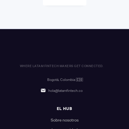
WHERE LATAM FINTECH MAKERS GET CONNECTED.
Bogotá, Colombia
🇨🇴
hola@latamfintech.co
EL HUB
Sobre nosotros