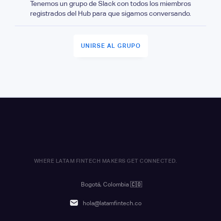
Tenemos un grupo de Slack con todos los miembros
registrados del Hub para que sigamos conversando.
UNIRSE AL GRUPO
WHERE LATAM FINTECH MAKERS GET CONNECTED.
Bogotá, Colombia
🇨🇴
hola@latamfintech.co