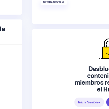
NEOBANCOS 📲
de
Desblo
conteni
miembros re
el H
Inicia Sesión ▸