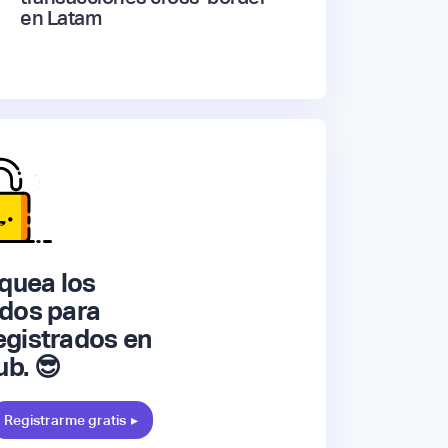
en Latam
quea los
dos para
gistrados en
ub. 😎
Registrarme gratis
▸