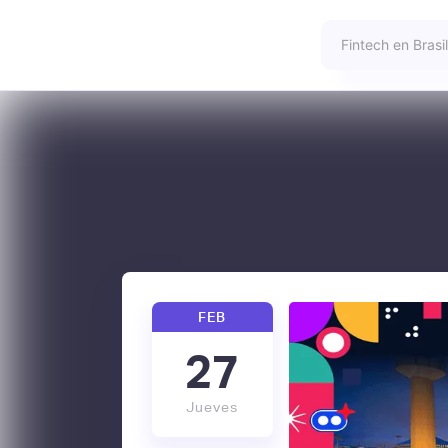
FEB
27
Jueves