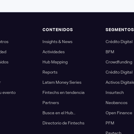
CONTENIDOS
SEGMENTO
otros
Insights & News
Crédito Digital
dad
Actividades
BFM
nidos
Hub Mapping
Crowdfunding
Reports
Crédito Digital
r
Latam Money Series
Activos Digital
u evento
Fintechs en tendencia
Insurtech
Partners
Neobancos
Busca en el Hub...
Open Finance
Directorio de Fintechs
PFM
Paytech