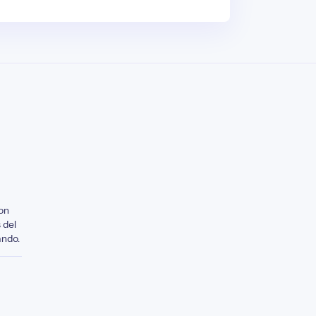
on
 del
ando.