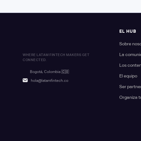
EL HUB
Sobre nos
La comuni
WHERE LATAM FINTECH MAKERS GET
CONNECTED.
Los conte
Bogotá, Colombia
🇨🇴
El equipo
hola@latamfintech.co
Ser partne
Organiza t