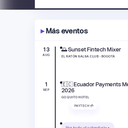
▸
Más eventos
13
🌅 Sunset Fintech Mixer
AUG
EL RATÓN SALSA CLUB - BOGOTÁ
1
🇪🇨 Ecuador Payments M
2026
SEP
GO QUITO HOTEL
PAYTECH 💳
Ver todo el calendario ▸