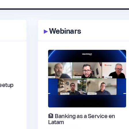
▸
Webinars
eetup
🏦 Banking as a Service en
Latam