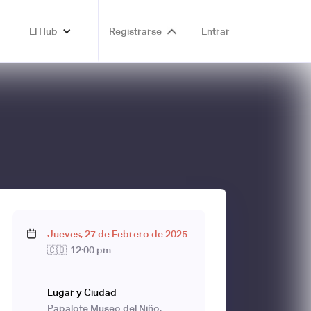
El Hub
Registrarse
Entrar
Jueves
,
27
de
Febrero
de
2025
🇨🇴
12:00 pm
Lugar y Ciudad
Papalote Museo del Niño,