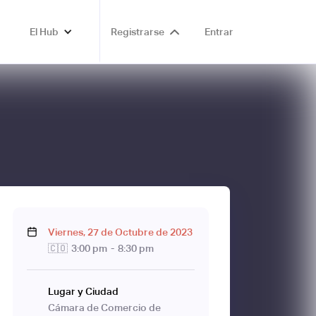
El Hub
Registrarse
Entrar
Viernes
,
27
de
Octubre
de
2023
🇨🇴
3:00 pm
-
8:30 pm
Lugar y Ciudad
Cámara de Comercio de