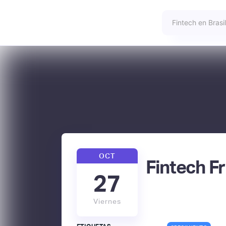
OCT
Fintech F
27
Viernes