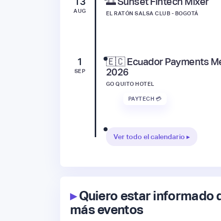
13
🌅 Sunset Fintech Mixer
AUG
EL RATÓN SALSA CLUB - BOGOTÁ
1
🇪🇨 Ecuador Payments M
2026
SEP
GO QUITO HOTEL
PAYTECH 💳
Ver todo el calendario ▸
▸
Quiero estar informado 
más eventos