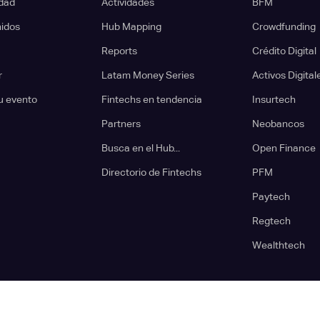
dad
Actividades
BFM
nidos
Hub Mapping
Crowdfunding
Reports
Crédito Digital
r
Latam Money Series
Activos Digital
u evento
Fintechs en tendencia
Insurtech
Partners
Neobancos
Busca en el Hub...
Open Finance
Directorio de Fintechs
PFM
Paytech
Regtech
Wealthtech