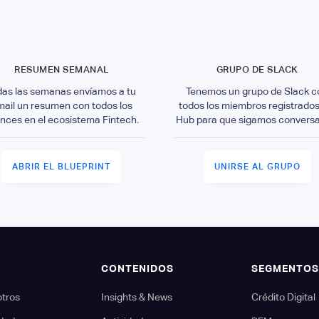
RESUMEN SEMANAL
GRUPO DE SLACK
das las semanas envíamos a tu
Tenemos un grupo de Slack c
mail un resumen con todos los
todos los miembros registrados
nces en el ecosistema Fintech.
Hub para que sigamos convers
ABRIR EL BLUEPRINT
UNIRSE AL GRUPO
CONTENIDOS
SEGMENTO
otros
Insights & News
Crédito Digital