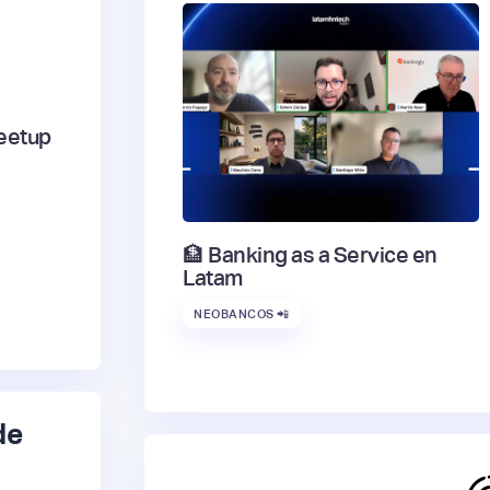
eetup
🏦 Banking as a Service en
Latam
NEOBANCOS 📲
de