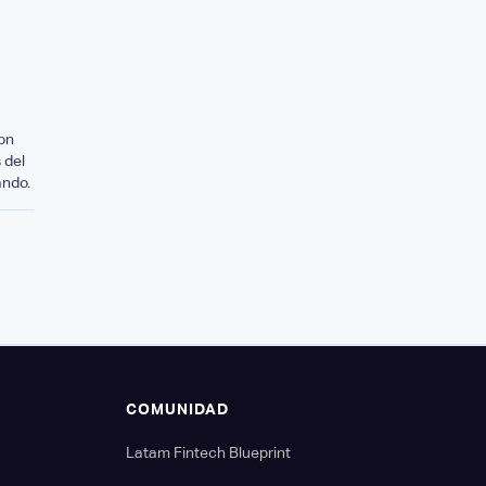
on
 del
ando.
S
COMUNIDAD
Latam Fintech Blueprint