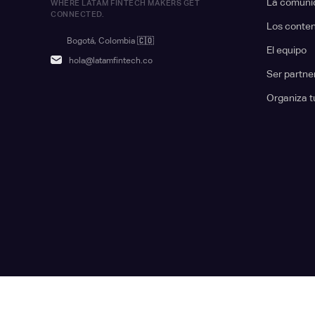
La comuni
WHERE LATAM FINTECH MAKERS GET
CONNECTED.
Los conte
Bogotá, Colombia
🇨🇴
El equipo
hola@latamfintech.co
Ser partne
Organiza t