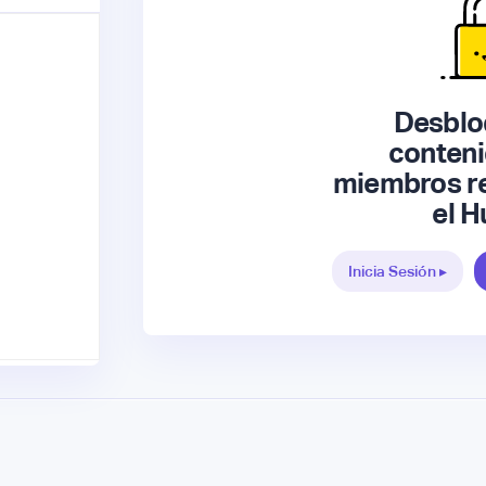
Desblo
conteni
miembros re
el H
Inicia Sesión ▸