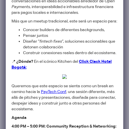
conversaciones en ideas accionables alrededor de
Open
Payments,
interoperabilidad e infraestructura financiera
para pagos locales e internacionales.
​Más que un meetup tradicional, este será un espacio para:
​Conocer builders de diferentes backgrounds,
​Pensar juntos
​Diseñar “
fintech fixes”
, soluciones accionables que
detonen colaboración
​Construir conexiones reales dentro del ecosistema.
​📍
¿Dónde?
En el icónico Kitchen del
Click Clack Hotel
Bogotá:
​Queremos que este espacio se sienta como un break en
camino hacia la
PayTech Conf
; una sesión diferente, más
allá de pitches y presentaciones, diseñada para conectar,
despejar ideas y construir junto a otras personas del
ecosistema.
Agenda
4:00 PM – 5:00 PM: Community Reception & Networking: