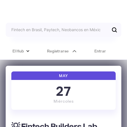
El Hub
Registrarse
Entrar
MAY
27
Miércoles
💡 Fintech Builders Lab