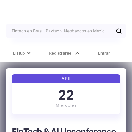
El Hub
Registrarse
Entrar
APR
22
Miércoles
FinTech & AI Unconference