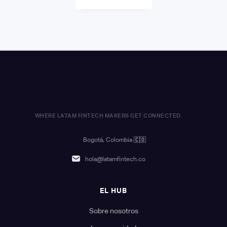
WHERE LATAM FINTECH MAKERS GET CONNECTED.
Bogotá, Colombia
🇨🇴
hola@latamfintech.co
EL HUB
Sobre nosotros