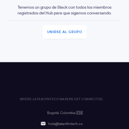
Tenemos un grupo de Slack con todos los miembros
registrados del Hub para que sigamos conversando.
UNIRSE AL GRUPO
WHERE LATAM FINTECH MAKERS GET CONNECTED.
Bogotá, Colombia
🇨🇴
hola@latamfintech.co