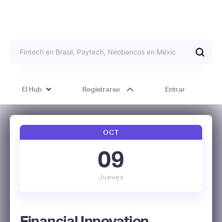
El Hub
Registrarse
Entrar
OCT
09
Jueves
Financial Innovation