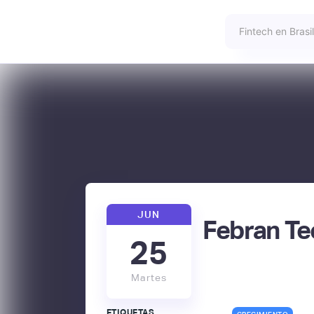
JUN
Febran Te
25
Martes
ETIQUETAS