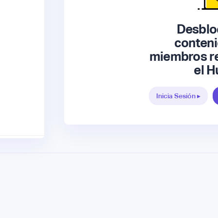
Desblo
conteni
miembros re
el H
Inicia Sesión ▸