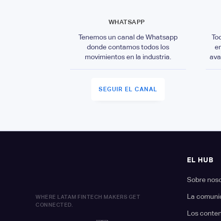
WHATSAPP
Tenemos un canal de Whatsapp
To
donde contamos todos los
e
movimientos en la industria.
ava
SEGUIR EL CANAL
EL HUB
Sobre nos
La comuni
WHERE LATAM FINTECH MAKERS GET
CONNECTED.
Los conte