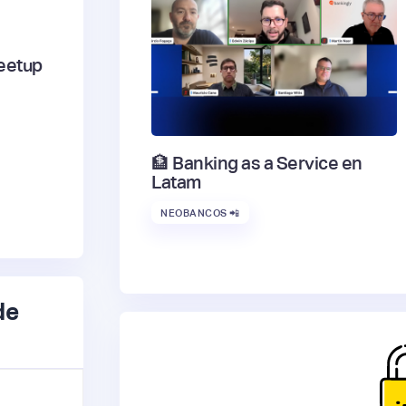
eetup
🏦 Banking as a Service en
Latam
NEOBANCOS 📲
de