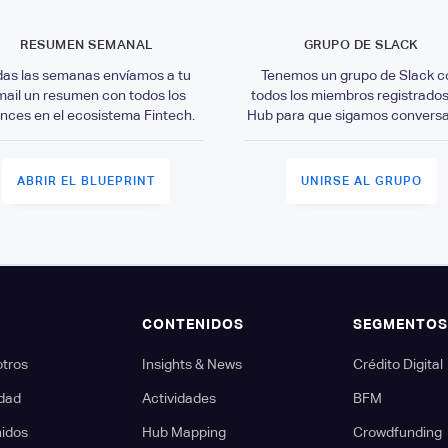
RESUMEN SEMANAL
GRUPO DE SLACK
das las semanas envíamos a tu
Tenemos un grupo de Slack c
mail un resumen con todos los
todos los miembros registrados
nces en el ecosistema Fintech.
Hub para que sigamos convers
ABRIR EL BLUEPRINT
UNIRSE AL GRUPO
CONTENIDOS
SEGMENTO
otros
Insights & News
Crédito Digital
dad
Actividades
BFM
nidos
Hub Mapping
Crowdfunding