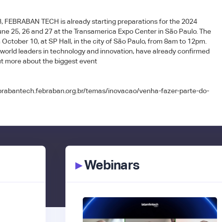
23, FEBRABAN TECH is already starting preparations for the 2024
June 25, 26 and 27 at the Transamerica Expo Center in São Paulo. The
n October 10, at SP Hall, in the city of São Paulo, from 8am to 12pm.
orld leaders in technology and innovation, have already confirmed
ut more about the biggest event
ebrabantech.febraban.org.br/temas/inovacao/venha-fazer-parte-do-
▸
Webinars