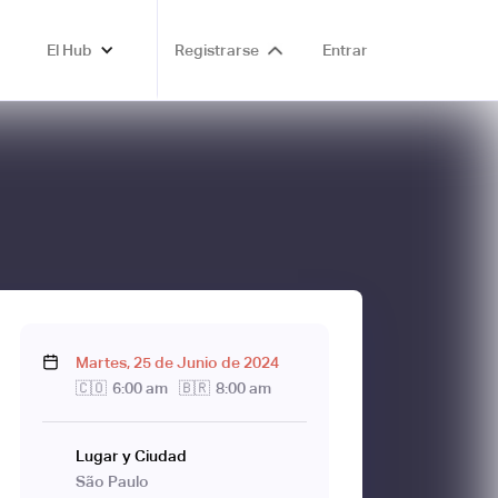
El Hub
Registrarse
Entrar
Martes
,
25
de
Junio
de
2024
🇨🇴
6:00 am
🇧🇷
8:00 am
Lugar y Ciudad
São Paulo