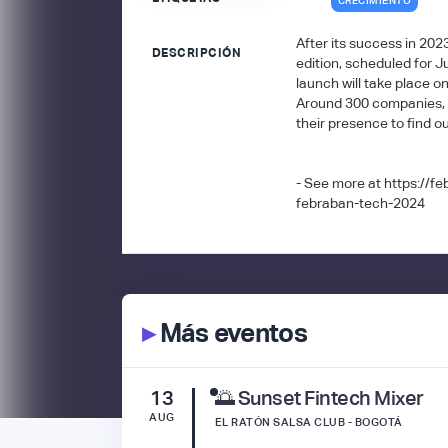
CRECIMIENTO
After its success in 20
DESCRIPCIÓN
edition, scheduled for 
launch will take place o
Around 300 companies, w
their presence to find o
- See more at https://f
febraban-tech-2024
▸
Más eventos
13
🌅 Sunset Fintech Mixer
AUG
EL RATÓN SALSA CLUB - BOGOTÁ