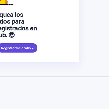
quea los
dos para
gistrados en
ub. 😎
Registrarme gratis
▸