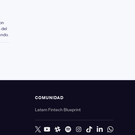
on
 del
ando.
S
COMUNIDAD
Latam Fintech Blueprint