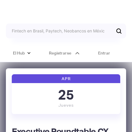
El Hub
Registrarse
Entrar
APR
25
Jueves
Executive Roundtable CX