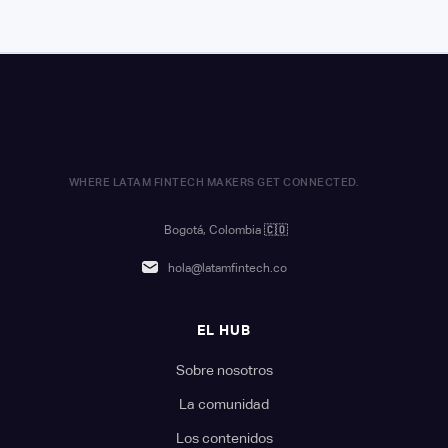
WHERE LATAM FINTECH MAKERS GET CONNECTED.
Bogotá, Colombia
🇨🇴
hola@latamfintech.co
EL HUB
Sobre nosotros
La comunidad
Los contenidos