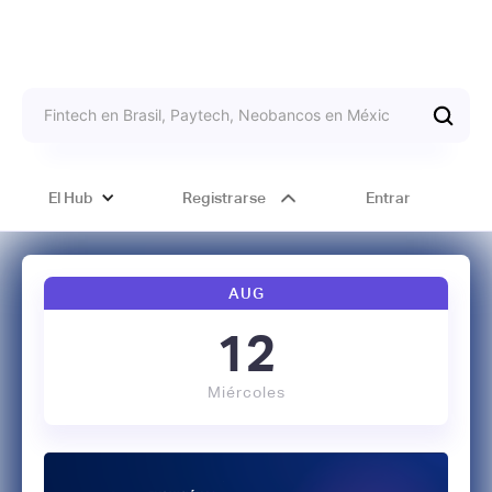
El Hub
Registrarse
Entrar
AUG
12
Miércoles