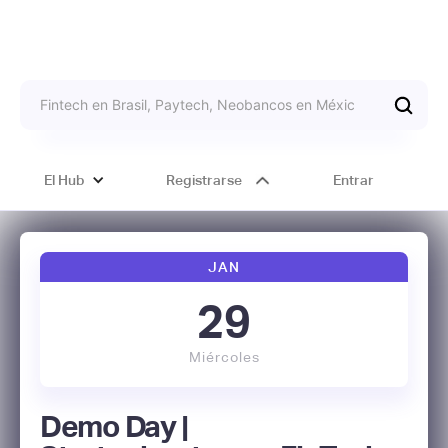
El Hub
Registrarse
Entrar
JAN
29
Miércoles
Demo Day |