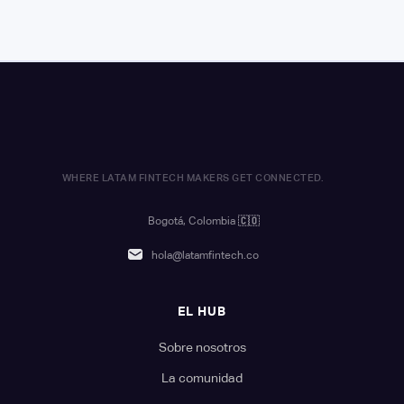
WHERE LATAM FINTECH MAKERS GET CONNECTED.
Bogotá, Colombia
🇨🇴
hola@latamfintech.co
EL HUB
Sobre nosotros
La comunidad