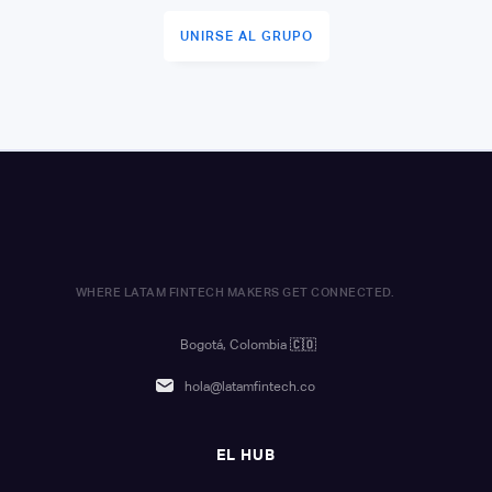
UNIRSE AL GRUPO
WHERE LATAM FINTECH MAKERS GET CONNECTED.
Bogotá, Colombia
🇨🇴
hola@latamfintech.co
EL HUB