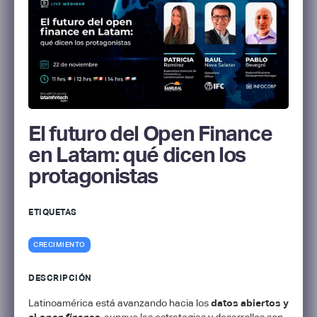
El futuro del Open Finance
en Latam: qué dicen los
protagonistas
ETIQUETAS
CRECIMIENTO
DESCRIPCIÓN
Latinoamérica está avanzando hacia los
datos abiertos y
el
open finance
,
aunque las estrategias y desarrollos son