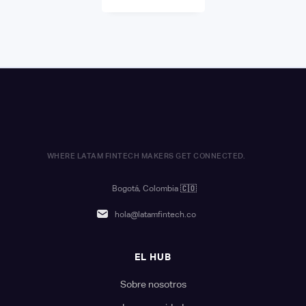
WHERE LATAM FINTECH MAKERS GET CONNECTED.
Bogotá, Colombia
🇨🇴
hola@latamfintech.co
EL HUB
Sobre nosotros