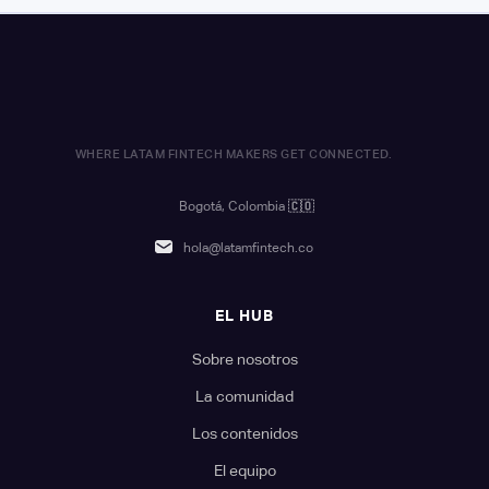
WHERE LATAM FINTECH MAKERS GET CONNECTED.
Bogotá, Colombia
🇨🇴
hola@latamfintech.co
EL HUB
Sobre nosotros
La comunidad
Los contenidos
El equipo