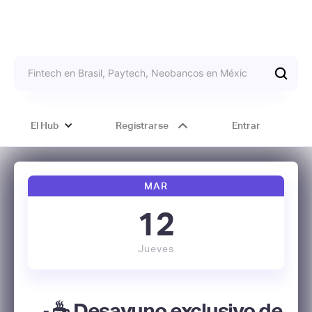
El Hub
Registrarse
Entrar
MAR
12
Jueves
🍳 ☕️ Desayuno exclusivo de