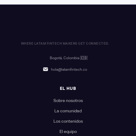
WHERE LATAM FINTECH MAKERS GET CONNECTED.
Bogotá, Colombia
🇨🇴
hola@latamfintech.co
EL HUB
Sobre nosotros
La comunidad
Los contenidos
El equipo