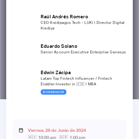
Raúl Andrés Romero
CEO Kredipagos Tech - LUKI | Director Digital
Krediya
Eduardo Solano
Senior Account Executive Enterprise Genesys
Edwin Zácipa
Latam Top Fintech Influencer / Fintech
Enabler-Investor in 🇨🇴 / MBA
MODERADOR
Viernes
,
28
de
Junio
de
2024
🇲🇽
10:00 am
🇧🇷
1:00 pm