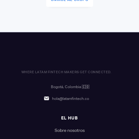
WHERE LATAM FINTECH MAKERS GET CONNECTED.
Bogotá, Colombia
🇨🇴
hola@latamfintech.co
EL HUB
Sobre nosotros