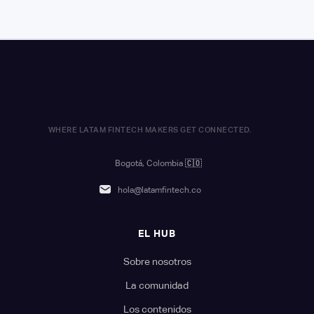
WHERE LATAM FINTECH MAKERS GET CONNECTED.
Bogotá, Colombia
🇨🇴
hola@latamfintech.co
EL HUB
Sobre nosotros
La comunidad
Los contenidos