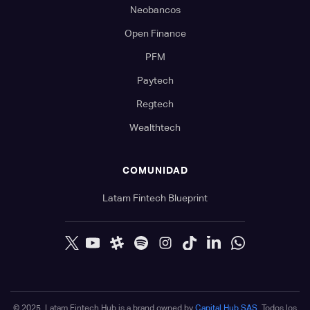
Neobancos
Open Finance
PFM
Paytech
Regtech
Wealthtech
COMUNIDAD
Latam Fintech Blueprint
© 2025. Latam Fintech Hub is a brand owned by
Capital Hub SAS
. Todos los