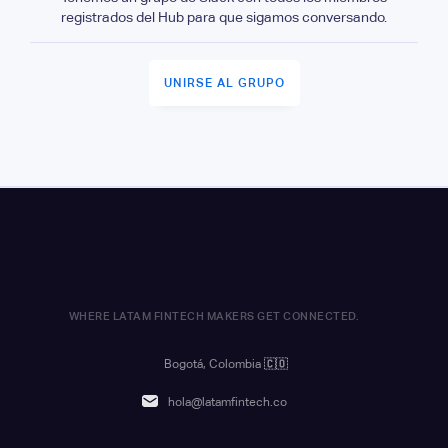
registrados del Hub para que sigamos conversando.
UNIRSE AL GRUPO
WHERE LATAM FINTECH MAKERS GET CONNECTED.
Bogotá, Colombia
🇨🇴
hola@latamfintech.co