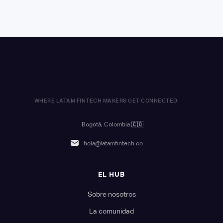
WHERE LATAM FINTECH MAKERS GET CONNECTED.
Bogotá, Colombia
🇨🇴
hola@latamfintech.co
EL HUB
Sobre nosotros
La comunidad