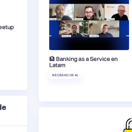
eetup
🏦 Banking as a Service en
Latam
NEOBANCOS 📲
de