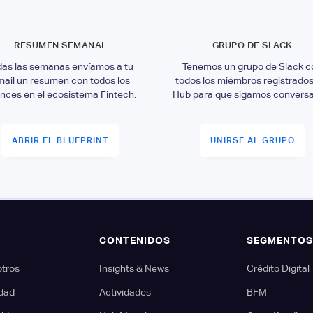
RESUMEN SEMANAL
GRUPO DE SLACK
das las semanas envíamos a tu
Tenemos un grupo de Slack c
mail un resumen con todos los
todos los miembros registrados
nces en el ecosistema Fintech.
Hub para que sigamos convers
ABRIR EL BLUEPRINT
UNIRSE AL GRUPO
CONTENIDOS
SEGMENTO
otros
Insights & News
Crédito Digital
dad
Actividades
BFM