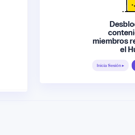
Desblo
conteni
miembros re
el H
Inicia Sesión ▸