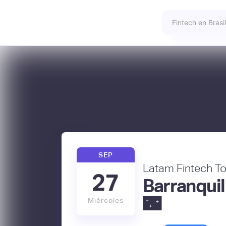
SEP
Latam Fintech T
27
Barranquil
🌃
Miércoles