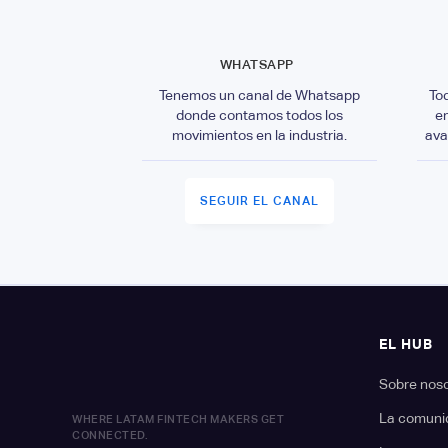
WHATSAPP
Tenemos un canal de Whatsapp
To
donde contamos todos los
e
movimientos en la industria.
ava
SEGUIR EL CANAL
EL HUB
Sobre nos
La comuni
WHERE LATAM FINTECH MAKERS GET
CONNECTED.