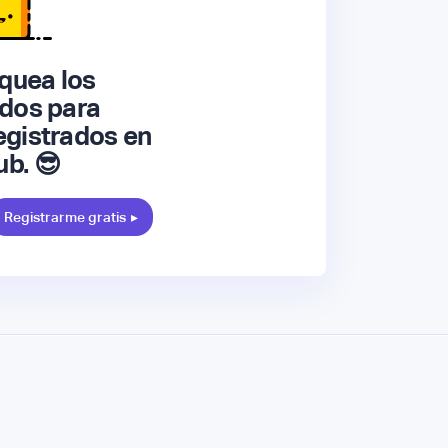
quea los
dos para
gistrados en
ub. 😎
Registrarme gratis
▸