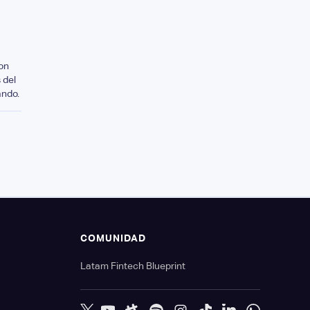
on
 del
ando.
S
COMUNIDAD
Latam Fintech Blueprint